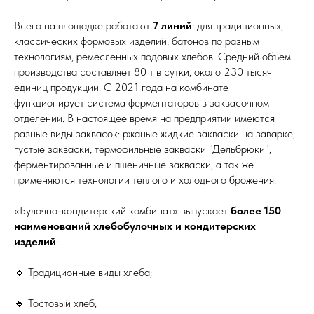
Всего на площадке работают
7 линий
: для традиционных,
классических формовых изделий, батонов по разным
технологиям, ремесленных подовых хлебов. Средний объем
производства составляет 80 т в сутки, около 230 тысяч
единиц продукции. С 2021 года на комбинате
функционирует система ферментаторов в заквасочном
отделении. В настоящее время на предприятии имеются
разные виды заквасок: ржаные жидкие закваски на заварке,
густые закваски, термофильные закваски "Дельбрюки",
ферментированные и пшеничные закваски, а так же
применяются технологии теплого и холодного брожения.
«Булочно-кондитерский комбинат» выпускает
более 150
наименований хлебобулочных и кондитерских
изделий
:
🔹 Традиционные виды хлеба;
🔹 Тостовый хлеб;